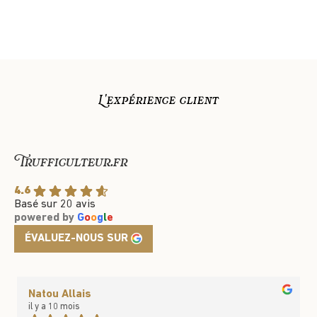
L'expérience client
Trufficulteur.fr
4.6
Basé sur 20 avis
powered by
G
o
o
g
l
e
ÉVALUEZ-NOUS SUR
Natou Allais
il y a 10 mois