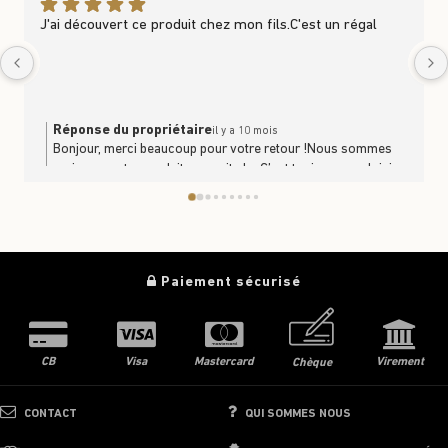
J'ai découvert ce produit chez mon fils.C'est un régal
Réponse du propriétaire
il y a 10 mois
Bonjour, merci beaucoup pour votre retour !Nous sommes
ravis que notre produit vous ait plu. C’est toujours un plaisir
de savoir que nos produits se partagent et se dégustent en
famille. À très bientôt en boutique ou sur le site
https://www.trufficulteur.frL'équipe Le Trufficulteur
Paiement sécurisé
CB
Visa
Mastercard
Virement
Chèque
CONTACT
QUI SOMMES NOUS