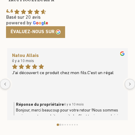
4.6
Basé sur 20 avis
powered by
G
o
o
g
l
e
ÉVALUEZ-NOUS SUR
Natou Allais
il y a 10 mois
J'ai découvert ce produit chez mon fils.C'est un régal
Réponse du propriétaire
il y a 10 mois
Bonjour, merci beaucoup pour votre retour !Nous sommes
ravis que notre produit vous ait plu. C’est toujours un plaisir
de savoir que nos produits se partagent et se dégustent en
famille. À très bientôt en boutique ou sur le site
https://www.trufficulteur.frL'équipe Le Trufficulteur