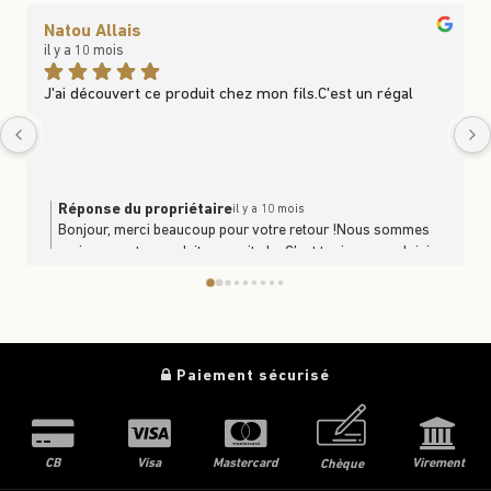
Natou Allais
il y a 10 mois
J'ai découvert ce produit chez mon fils.C'est un régal
Réponse du propriétaire
il y a 10 mois
Bonjour, merci beaucoup pour votre retour !Nous sommes
ravis que notre produit vous ait plu. C’est toujours un plaisir
de savoir que nos produits se partagent et se dégustent en
famille. À très bientôt en boutique ou sur le site
https://www.trufficulteur.frL'équipe Le Trufficulteur
Paiement sécurisé
CB
Visa
Mastercard
Virement
Chèque