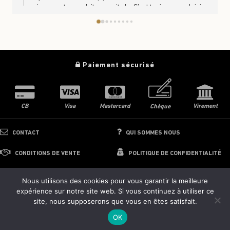
ravis que notre produit vous ait plu. C’est toujours un plaisir
de savoir que nos produits se partagent et se dégustent en
famille. À très bientôt en boutique ou sur le site
https://www.trufficulteur.frL'équipe Le Trufficulteur
Paiement sécurisé
CB
Visa
Mastercard
Virement
Chèque
CONTACT
QUI SOMMES NOUS
CONDITIONS DE VENTE
POLITIQUE DE CONFIDENTIALITÉ
Nous utilisons des cookies pour vous garantir la meilleure
expérience sur notre site web. Si vous continuez à utiliser ce
© 2024 - 2026 Le Trufficulteur
site, nous supposerons que vous en êtes satisfait.
Images interdites de reproduction
OK