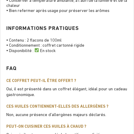
• Conserver à température ambiante, à l’abri de la lumière et de la
chaleur
• Bien refermer après usage pour préserver les arômes
INFORMATIONS PRATIQUES
• Contenu : 2 flacons de 100ml
• Conditionnement : coffret cartonné rigide
• Disponibilité :
En stock
FAQ
CE COFFRET PEUT-IL ÊTRE OFFERT ?
Oui, il est présenté dans un coffret élégant, idéal pour un cadeau
gastronomique.
CES HUILES CONTIENNENT-ELLES DES ALLERGÈNES ?
Non, aucune présence d’allergènes majeurs déclarés.
PEUT-ON CUISINER CES HUILES À CHAUD ?