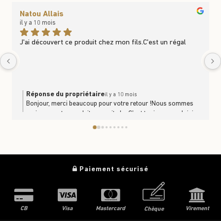
Natou Allais
il y a 10 mois
J'ai découvert ce produit chez mon fils.C'est un régal
Réponse du propriétaire
il y a 10 mois
Bonjour, merci beaucoup pour votre retour !Nous sommes
ravis que notre produit vous ait plu. C’est toujours un plaisir
de savoir que nos produits se partagent et se dégustent en
famille. À très bientôt en boutique ou sur le site
https://www.trufficulteur.frL'équipe Le Trufficulteur
Paiement sécurisé
CB
Visa
Mastercard
Virement
Chèque