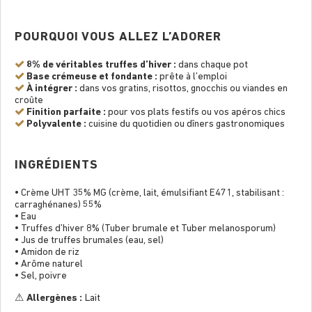
POURQUOI VOUS ALLEZ L’ADORER
8% de véritables truffes d’hiver :
dans chaque pot
Base crémeuse et fondante :
prête à l’emploi
À intégrer :
dans vos gratins, risottos, gnocchis ou viandes en
croûte
Finition parfaite :
pour vos plats festifs ou vos apéros chics
Polyvalente :
cuisine du quotidien ou dîners gastronomiques
INGRÉDIENTS
• Crème UHT 35% MG (crème, lait, émulsifiant E471, stabilisant :
carraghénanes) 55%
• Eau
• Truffes d’hiver 8% (Tuber brumale et Tuber melanosporum)
• Jus de truffes brumales (eau, sel)
• Amidon de riz
• Arôme naturel
• Sel, poivre
⚠
Allergènes :
Lait