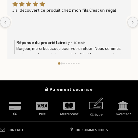
J'ai découvert ce produit chez mon fils.C'est un régal
Réponse du propriétaire
il y a 10 mois
Bonjour, merci beaucoup pour votre retour !Nous sommes
ravis que notre produit vous ait plu. C’est toujours un plaisir
de savoir que nos produits se partagent et se dégustent en
famille. À très bientôt en boutique ou sur le site
https://www.trufficulteur.frL'équipe Le Trufficulteur
Paiement sécurisé
CB
Visa
Mastercard
Virement
Chèque
CONTACT
QUI SOMMES NOUS