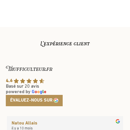
L'expérience client
Trufficulteur.fr
4.6
Basé sur 20 avis
powered by
G
o
o
g
l
e
ÉVALUEZ-NOUS SUR
Natou Allais
il y a 10 mois