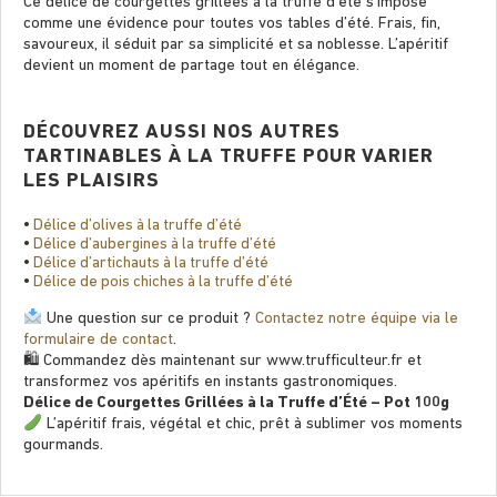
Ce délice de courgettes grillées à la truffe d’été s’impose
comme une évidence pour toutes vos tables d’été. Frais, ﬁn,
savoureux, il séduit par sa simplicité et sa noblesse. L’apéritif
devient un moment de partage tout en élégance.
DÉCOUVREZ AUSSI NOS AUTRES
TARTINABLES À LA TRUFFE POUR VARIER
LES PLAISIRS
•
Délice d’olives à la truffe d’été
•
Délice d’aubergines à la truffe d’été
•
Délice d’artichauts à la truffe d’été
•
Délice de pois chiches à la truffe d’été
Une question sur ce produit ?
Contactez notre équipe via le
formulaire de contact
.
🛍 Commandez dès maintenant sur www.trufﬁculteur.fr et
transformez vos apéritifs en instants gastronomiques.
Délice de Courgettes Grillées à la Truffe d’Été – Pot 100g
L’apéritif frais, végétal et chic, prêt à sublimer vos moments
gourmands.