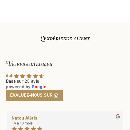
L'expérience client
Trufficulteur.fr
4.6
Basé sur 20 avis
powered by
G
o
o
g
l
e
ÉVALUEZ-NOUS SUR
Natou Allais
il y a 10 mois