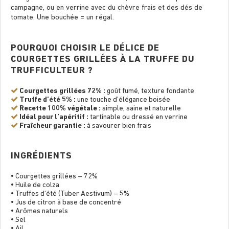
campagne, ou en verrine avec du chèvre frais et des dés de
tomate. Une bouchée = un régal.
POURQUOI CHOISIR LE DÉLICE DE
COURGETTES GRILLÉES À LA TRUFFE DU
TRUFFICULTEUR ?
Courgettes grillées 72% :
goût fumé, texture fondante
Truffe d’été 5% :
une touche d’élégance boisée
Recette 100% végétale :
simple, saine et naturelle
Idéal pour l’apéritif :
tartinable ou dressé en verrine
Fraîcheur garantie :
à savourer bien frais
INGRÉDIENTS
• Courgettes grillées – 72%
• Huile de colza
• Truffes d’été (Tuber Aestivum) – 5%
• Jus de citron à base de concentré
• Arômes naturels
• Sel
• Ail