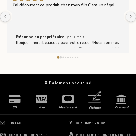
J'ai découvert ce produit chez mon fils.C'est un régal
Réponse du propriétaire
il y a 10 mois
Bonjour, merci beaucoup pour votre retour !Nous sommes
ravis que notre produit vous ait plu. C’est toujours un plaisir
de savoir que nos produits se partagent et se dégustent en
famille. À très bientôt en boutique ou sur le site
https://www.trufficulteur.frL'équipe Le Trufficulteur
Paiement sécurisé
CB
Visa
Mastercard
Virement
Chèque
CONTACT
QUI SOMMES NOUS
CONDITIONS DE VENTE
POLITIQUE DE CONFIDENTIALITÉ