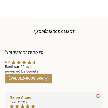
L'expérience client
Trufficulteur.fr
4.6
Basé sur 20 avis
powered by
G
o
o
g
l
e
ÉVALUEZ-NOUS SUR
Natou Allais
il y a 10 mois