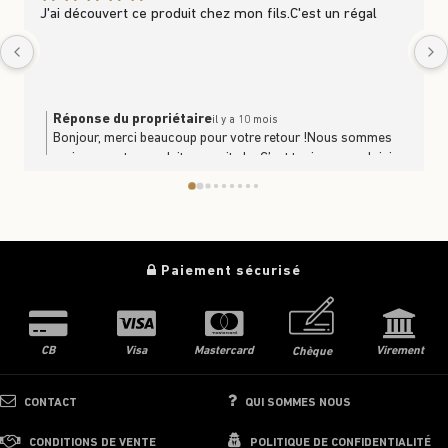
J'ai découvert ce produit chez mon fils.C'est un régal
Réponse du propriétaire
il y a 10 mois
Bonjour, merci beaucoup pour votre retour !Nous sommes
ravis que notre produit vous ait plu. C’est toujours un plaisir
de savoir que nos produits se partagent et se dégustent en
famille. À très bientôt en boutique ou sur le site
https://www.trufficulteur.frL'équipe Le Trufficulteur
Paiement sécurisé
CB
Visa
Mastercard
Virement
Chèque
CONTACT
QUI SOMMES NOUS
CONDITIONS DE VENTE
POLITIQUE DE CONFIDENTIALITÉ