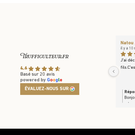
Natou 
il y a 10
Trufficulteur.fr
J'ai dé
fils.C'e
4.6
Basé sur 20 avis
powered by
G
o
o
g
l
e
ÉVALUEZ-NOUS SUR
Répon
Bonjo
retou
produi
plaisi
partag
très b
https: