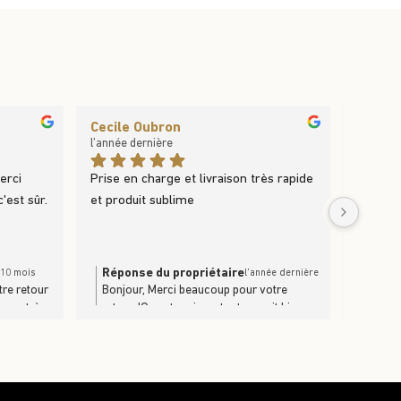
Cecile Oubron
Stépha
l’année dernière
l’année 
erci 
Prise en charge et livraison très rapide 
'est sûr.
et produit sublime
Réponse du propriétaire
Répon
a 10 mois
l’année dernière
tre retour
Bonjour, Merci beaucoup pour votre
L'équi
uveau très
retour !On est ravi que tout se soit bien
pour v
r
passé et que le produit vous plaise autant
!À très vite pour une prochaine
commande !L' équipe du Trufficulteur