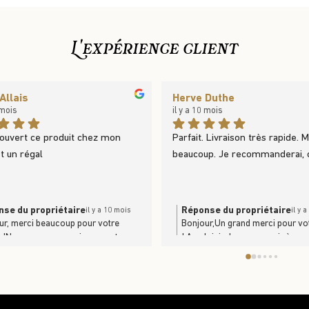
L'expérience client
Allais
Herve Duthe
 mois
il y a 10 mois
couvert ce produit chez mon 
Parfait. Livraison très rapide. M
st un régal
beaucoup. Je recommanderai, c
se du propriétaire
Réponse du propriétaire
il y a 10 mois
il y 
ur, merci beaucoup pour votre
Bonjour,Un grand merci pour vo
r !Nous sommes ravis que notre
! Au plaisir de vous servir à no
t vous ait plu. C’est toujours un
bientôt !L'équipe du Trufficulteu
r de savoir que nos produits se
ent et se dégustent en famille. À
ientôt en boutique ou sur le site
//www.trufficulteur.frL'équipe Le