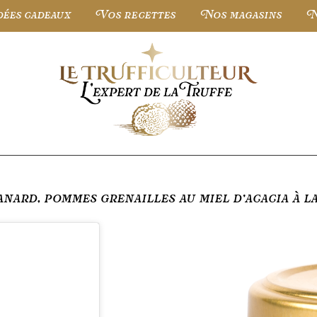
dées cadeaux
Vos recettes
Nos magasins
N
nard, pommes grenailles au miel d’acacia à la