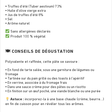
• Truffes d’été (Tuber aestivum) 73%
• Huile d’olive vierge extra
• Jus de truffes d’été 8%
• Sel
• Arôme naturel
Sans allergènes déclarés
Produit 100 % végétal
🍽 CONSEILS DE DÉGUSTATION
Polyvalente et rafﬁnée, cette pâte se savoure :
• En fond de tarte salée, sous une garniture de légumes ou
fromage
• Tartinée sur du pain grillé ou des toasts à l’apéritif
• En verrine, associée à du fromage frais
• Dans une sauce crème pour des pâtes ou un risotto
• En ﬁnition sur un œuf poché, une viande blanche ou une purée
Astuce :
incorporez-la à une base chaude (crème, beurre…)
en ﬁn de cuisson pour en révéler tous les arômes.