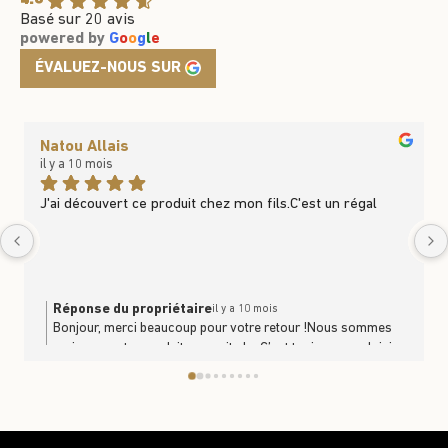
4.6
Basé sur 20 avis
powered by
G
o
o
g
l
e
ÉVALUEZ-NOUS SUR
Natou Allais
il y a 10 mois
J'ai découvert ce produit chez mon fils.C'est un régal
Réponse du propriétaire
il y a 10 mois
Bonjour, merci beaucoup pour votre retour !Nous sommes
ravis que notre produit vous ait plu. C’est toujours un plaisir
de savoir que nos produits se partagent et se dégustent en
famille. À très bientôt en boutique ou sur le site
https://www.trufficulteur.frL'équipe Le Trufficulteur