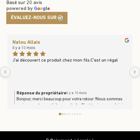
Basé sur 20 avis
powered by
G
o
o
g
l
e
ÉVALUEZ-NOUS SUR
Natou Allais
il y a 10 mois
J'ai découvert ce produit chez mon fils.C'est un régal
Réponse du propriétaire
il y a 10 mois
Bonjour, merci beaucoup pour votre retour !Nous sommes
ravis que notre produit vous ait plu. C’est toujours un plaisir
de savoir que nos produits se partagent et se dégustent en
famille. À très bientôt en boutique ou sur le site
https://www.trufficulteur.frL'équipe Le Trufficulteur