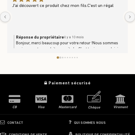
J'ai découvert ce produit chez mon fils.C'est un régal
Réponse du propriétaire
il y a 10 mois
Bonjour, merci beaucoup pour votre retour !Nous sommes
ravis que notre produit vous ait plu. C’est toujours un plaisir
de savoir que nos produits se partagent et se dégustent en
famille. À très bientôt en boutique ou sur le site
https://www.trufficulteur.frL'équipe Le Trufficulteur
Paiement sécurisé
CB
Visa
Mastercard
Virement
Chèque
CONTACT
QUI SOMMES NOUS
CONDITIONS DE VENTE
POLITIQUE DE CONFIDENTIALITÉ