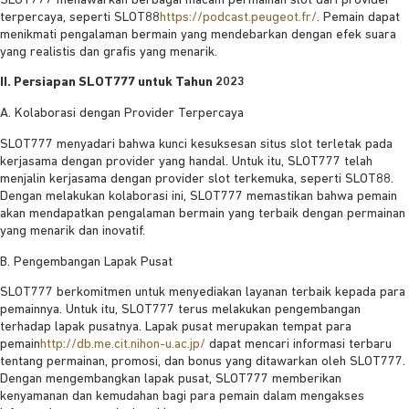
SLOT777 menawarkan berbagai macam permainan slot dari provider
terpercaya, seperti SLOT88
https://podcast.peugeot.fr/
. Pemain dapat
menikmati pengalaman bermain yang mendebarkan dengan efek suara
yang realistis dan grafis yang menarik.
II. Persiapan SLOT777 untuk Tahun 2023
A. Kolaborasi dengan Provider Terpercaya
SLOT777 menyadari bahwa kunci kesuksesan situs slot terletak pada
kerjasama dengan provider yang handal. Untuk itu, SLOT777 telah
menjalin kerjasama dengan provider slot terkemuka, seperti SLOT88.
Dengan melakukan kolaborasi ini, SLOT777 memastikan bahwa pemain
akan mendapatkan pengalaman bermain yang terbaik dengan permainan
yang menarik dan inovatif.
B. Pengembangan Lapak Pusat
SLOT777 berkomitmen untuk menyediakan layanan terbaik kepada para
pemainnya. Untuk itu, SLOT777 terus melakukan pengembangan
terhadap lapak pusatnya. Lapak pusat merupakan tempat para
pemain
http://db.me.cit.nihon-u.ac.jp/
dapat mencari informasi terbaru
tentang permainan, promosi, dan bonus yang ditawarkan oleh SLOT777.
Dengan mengembangkan lapak pusat, SLOT777 memberikan
kenyamanan dan kemudahan bagi para pemain dalam mengakses