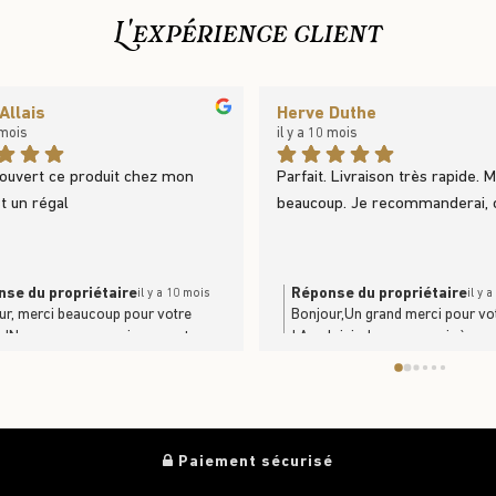
L'expérience client
Allais
Herve Duthe
 mois
il y a 10 mois
couvert ce produit chez mon 
Parfait. Livraison très rapide. M
st un régal
beaucoup. Je recommanderai, c
se du propriétaire
Réponse du propriétaire
il y a 10 mois
il y 
ur, merci beaucoup pour votre
Bonjour,Un grand merci pour vo
r !Nous sommes ravis que notre
! Au plaisir de vous servir à no
t vous ait plu. C’est toujours un
bientôt !L'équipe du Trufficulteu
r de savoir que nos produits se
ent et se dégustent en famille. À
ientôt en boutique ou sur le site
//www.trufficulteur.frL'équipe Le
Paiement sécurisé
culteur