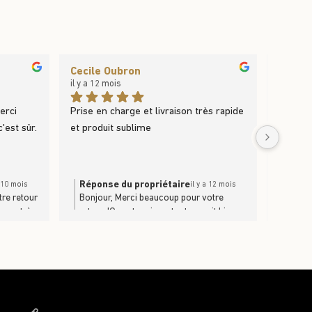
Cecile Oubron
Stépha
il y a 12 mois
l’année 
erci 
Prise en charge et livraison très rapide 
'est sûr.
et produit sublime
Réponse du propriétaire
Répon
a 10 mois
il y a 12 mois
tre retour
Bonjour, Merci beaucoup pour votre
L'équi
uveau très
retour !On est ravi que tout se soit bien
pour v
r
passé et que le produit vous plaise
autant !À très vite pour une prochaine
commande !L' équipe du Trufficulteur