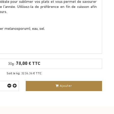
 idéale pour sublimer vos plats et vous permet de savourer
de l’année. Utilisez-la de préférence en fin de cuisson afin
eurs.
ber melanosporum), eau, sel.
78,00 € TTC
30g :
Soit le kg: 3236.36 € TTC
Ajouter