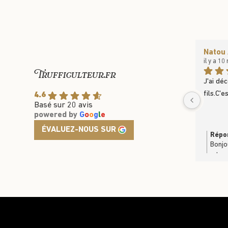
Natou 
il y a 10
Trufficulteur.fr
J'ai dé
fils.C'e
4.6
Basé sur 20 avis
powered by
G
o
o
g
l
e
ÉVALUEZ-NOUS SUR
Répon
Bonjo
retou
produi
plaisi
partag
très b
https:
Truffi