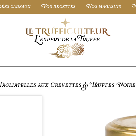
dées cadeaux
Vos recettes
Nos magasins
N
Tagliatelles aux Crevettes & Truffes Noire