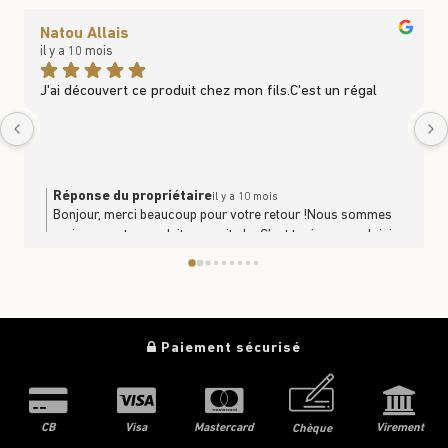
Natou Allais
il y a 10 mois
J'ai découvert ce produit chez mon fils.C'est un régal
Réponse du propriétaire
il y a 10 mois
Bonjour, merci beaucoup pour votre retour !Nous sommes
ravis que notre produit vous ait plu. C’est toujours un plaisir
de savoir que nos produits se partagent et se dégustent en
famille. À très bientôt en boutique ou sur le site
https://www.trufficulteur.frL'équipe Le Trufficulteur
Paiement sécurisé
CB
Visa
Mastercard
Virement
Chèque