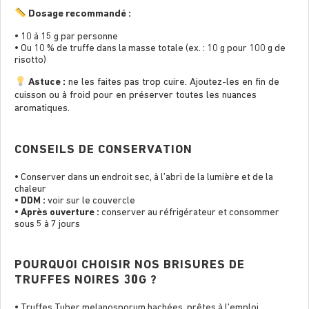
Dosage recommandé :
• 10 à 15 g par personne
• Ou 10 % de truffe dans la masse totale (ex. : 10 g pour 100 g de
risotto)
Astuce :
ne les faites pas trop cuire. Ajoutez-les en ﬁn de
cuisson ou à froid pour en préserver toutes les nuances
aromatiques.
CONSEILS DE CONSERVATION
• Conserver dans un endroit sec, à l’abri de la lumière et de la
chaleur
•
DDM :
voir sur le couvercle
•
Après ouverture :
conserver au réfrigérateur et consommer
sous 5 à 7 jours
POURQUOI CHOISIR NOS BRISURES DE
TRUFFES NOIRES 30G ?
• Truffes Tuber melanosporum hachées, prêtes à l’emploi