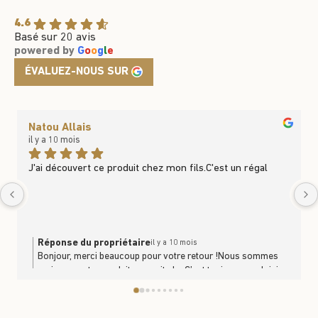
4.6
Basé sur 20 avis
powered by
G
o
o
g
l
e
ÉVALUEZ-NOUS SUR
Natou Allais
il y a 10 mois
J'ai découvert ce produit chez mon fils.C'est un régal
Réponse du propriétaire
il y a 10 mois
Bonjour, merci beaucoup pour votre retour !Nous sommes
ravis que notre produit vous ait plu. C’est toujours un plaisir
de savoir que nos produits se partagent et se dégustent en
famille. À très bientôt en boutique ou sur le site
https://www.trufficulteur.frL'équipe Le Trufficulteur