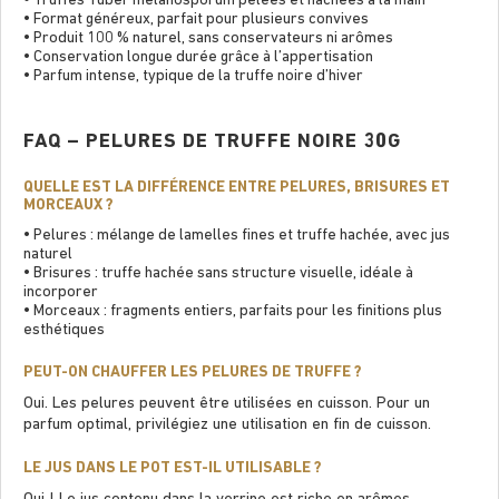
• Truffes Tuber melanosporum pelées et hachées à la main
• Format généreux, parfait pour plusieurs convives
• Produit 100 % naturel, sans conservateurs ni arômes
• Conservation longue durée grâce à l’appertisation
• Parfum intense, typique de la truffe noire d’hiver
FAQ – PELURES DE TRUFFE NOIRE 30G
QUELLE EST LA DIFFÉRENCE ENTRE PELURES, BRISURES ET
MORCEAUX ?
• Pelures : mélange de lamelles ﬁnes et truffe hachée, avec jus
naturel
• Brisures : truffe hachée sans structure visuelle, idéale à
incorporer
• Morceaux : fragments entiers, parfaits pour les ﬁnitions plus
esthétiques
PEUT-ON CHAUFFER LES PELURES DE TRUFFE ?
Oui. Les pelures peuvent être utilisées en cuisson. Pour un
parfum optimal, privilégiez une utilisation en ﬁn de cuisson.
LE JUS DANS LE POT EST-IL UTILISABLE ?