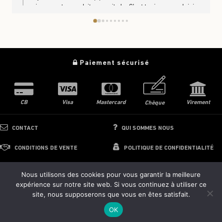
ravis que notre produit vous ait plu. C’est toujours un plaisir
de savoir que nos produits se partagent et se dégustent en
famille. À très bientôt en boutique ou sur le site
https://www.trufficulteur.frL'équipe Le Trufficulteur
Paiement sécurisé
CB
Visa
Mastercard
Virement
Chèque
CONTACT
QUI SOMMES NOUS
CONDITIONS DE VENTE
POLITIQUE DE CONFIDENTIALITÉ
Nous utilisons des cookies pour vous garantir la meilleure
expérience sur notre site web. Si vous continuez à utiliser ce
© 2024 - 2026 Le Trufficulteur
site, nous supposerons que vous en êtes satisfait.
Images interdites de reproduction
OK