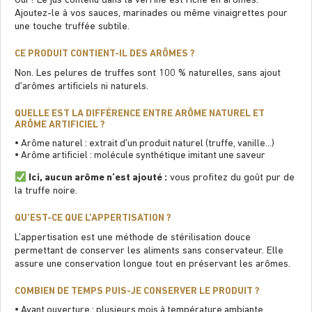
Oui ! Le jus contenu dans la verrine est riche en arômes.
Ajoutez-le à vos sauces, marinades ou même vinaigrettes pour
une touche truffée subtile.
CE PRODUIT CONTIENT-IL DES ARÔMES ?
Non. Les pelures de truffes sont 100 % naturelles, sans ajout
d’arômes artiﬁciels ni naturels.
QUELLE EST LA DIFFÉRENCE ENTRE ARÔME NATUREL ET
ARÔME ARTIFICIEL ?
• Arôme naturel : extrait d’un produit naturel (truffe, vanille…)
• Arôme artiﬁciel : molécule synthétique imitant une saveur
Ici, aucun arôme n’est ajouté :
vous proﬁtez du goût pur de
la truffe noire.
QU’EST-CE QUE L’APPERTISATION ?
L’appertisation est une méthode de stérilisation douce
permettant de conserver les aliments sans conservateur. Elle
assure une conservation longue tout en préservant les arômes.
COMBIEN DE TEMPS PUIS-JE CONSERVER LE PRODUIT ?
• Avant ouverture : plusieurs mois à température ambiante