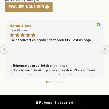
powered by
G
o
o
g
l
e
ÉVALUEZ-NOUS SUR
Natou Allais
il y a 10 mois
J'ai découvert ce produit chez mon fils.C'est un régal
Réponse du propriétaire
il y a 10 mois
Bonjour, merci beaucoup pour votre retour !Nous sommes
ravis que notre produit vous ait plu. C’est toujours un plaisir
de savoir que nos produits se partagent et se dégustent en
famille. À très bientôt en boutique ou sur le site
https://www.trufficulteur.frL'équipe Le Trufficulteur
Paiement sécurisé